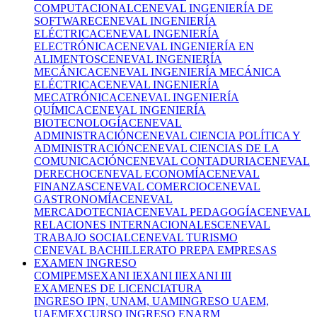
COMPUTACIONAL
CENEVAL INGENIERÍA DE
SOFTWARE
CENEVAL INGENIERÍA
ELÉCTRICA
CENEVAL INGENIERÍA
ELECTRÓNICA
CENEVAL INGENIERÍA EN
ALIMENTOS
CENEVAL INGENIERÍA
MECÁNICA
CENEVAL INGENIERÍA MECÁNICA
ELÉCTRICA
CENEVAL INGENIERÍA
MECATRÓNICA
CENEVAL INGENIERÍA
QUÍMICA
CENEVAL INGENIERÍA
BIOTECNOLOGÍA
CENEVAL
ADMINISTRACIÓN
CENEVAL CIENCIA POLÍTICA Y
ADMINISTRACIÓN
CENEVAL CIENCIAS DE LA
COMUNICACIÓN
CENEVAL CONTADURIA
CENEVAL
DERECHO
CENEVAL ECONOMÍA
CENEVAL
FINANZAS
CENEVAL COMERCIO
CENEVAL
GASTRONOMÍA
CENEVAL
MERCADOTECNIA
CENEVAL PEDAGOGÍA
CENEVAL
RELACIONES INTERNACIONALES
CENEVAL
TRABAJO SOCIAL
CENEVAL TURISMO
CENEVAL BACHILLERATO PREPA EMPRESAS
EXAMEN INGRESO
COMIPEMS
EXANI I
EXANI II
EXANI III
EXAMENES DE LICENCIATURA
INGRESO IPN, UNAM, UAM
INGRESO UAEM,
UAEMEX
CURSO INGRESO ENARM