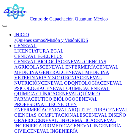
Centro de Capacitación Quantum México
INICIO
¿Quiénes somos?
Misión y Visión
KIDS
CENEVAL
LICENCIATURA EGAL
CENEVAL EGEL PLUS
CENEVAL BIOLOGÍA
CENEVAL CIENCIAS
AGRICOLAS
CENEVAL ENFERMERÍA
CENEVAL
MEDICINA GENERAL
CENEVAL MEDICINA
VETERINARIA Y ZOOTECNIA
CENEVAL
NUTRICIÓN
CENEVAL ODONTOLOGÍA
CENEVAL
PSICOLOGÍA
CENEVAL QUÍMICA
CENEVAL
QUÍMICA CLÍNICA
CENEVAL QUÍMICO
FARMACEUTICO BIÓLOGO
CENEVAL
PROFESIONAL TÉCNICO EN
ENFERMERÍA
CENEVAL ARQUITECTURA
CENEVAL
CIENCIAS COMPUTACIONALES
CENEVAL DISEÑO
GRÁFICO
CENEVAL INFORMÁTICA
CENEVAL
INGENIERÍA BIOMEDICA
CENEVAL INGENIERÍA
CIVIL
CENEVAL INGENIERÍA