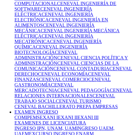
COMPUTACIONAL
CENEVAL INGENIERÍA DE
SOFTWARE
CENEVAL INGENIERÍA
ELÉCTRICA
CENEVAL INGENIERÍA
ELECTRÓNICA
CENEVAL INGENIERÍA EN
ALIMENTOS
CENEVAL INGENIERÍA
MECÁNICA
CENEVAL INGENIERÍA MECÁNICA
ELÉCTRICA
CENEVAL INGENIERÍA
MECATRÓNICA
CENEVAL INGENIERÍA
QUÍMICA
CENEVAL INGENIERÍA
BIOTECNOLOGÍA
CENEVAL
ADMINISTRACIÓN
CENEVAL CIENCIA POLÍTICA Y
ADMINISTRACIÓN
CENEVAL CIENCIAS DE LA
COMUNICACIÓN
CENEVAL CONTADURIA
CENEVAL
DERECHO
CENEVAL ECONOMÍA
CENEVAL
FINANZAS
CENEVAL COMERCIO
CENEVAL
GASTRONOMÍA
CENEVAL
MERCADOTECNIA
CENEVAL PEDAGOGÍA
CENEVAL
RELACIONES INTERNACIONALES
CENEVAL
TRABAJO SOCIAL
CENEVAL TURISMO
CENEVAL BACHILLERATO PREPA EMPRESAS
EXAMEN INGRESO
COMIPEMS
EXANI I
EXANI II
EXANI III
EXAMENES DE LICENCIATURA
INGRESO IPN, UNAM, UAM
INGRESO UAEM,
UAEMEX
CURSO INGRESO ENARM