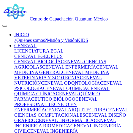
Centro de Capacitación Quantum México
INICIO
¿Quiénes somos?
Misión y Visión
KIDS
CENEVAL
LICENCIATURA EGAL
CENEVAL EGEL PLUS
CENEVAL BIOLOGÍA
CENEVAL CIENCIAS
AGRICOLAS
CENEVAL ENFERMERÍA
CENEVAL
MEDICINA GENERAL
CENEVAL MEDICINA
VETERINARIA Y ZOOTECNIA
CENEVAL
NUTRICIÓN
CENEVAL ODONTOLOGÍA
CENEVAL
PSICOLOGÍA
CENEVAL QUÍMICA
CENEVAL
QUÍMICA CLÍNICA
CENEVAL QUÍMICO
FARMACEUTICO BIÓLOGO
CENEVAL
PROFESIONAL TÉCNICO EN
ENFERMERÍA
CENEVAL ARQUITECTURA
CENEVAL
CIENCIAS COMPUTACIONALES
CENEVAL DISEÑO
GRÁFICO
CENEVAL INFORMÁTICA
CENEVAL
INGENIERÍA BIOMEDICA
CENEVAL INGENIERÍA
CIVIL
CENEVAL INGENIERÍA