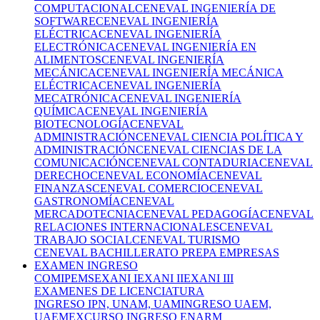
COMPUTACIONAL
CENEVAL INGENIERÍA DE
SOFTWARE
CENEVAL INGENIERÍA
ELÉCTRICA
CENEVAL INGENIERÍA
ELECTRÓNICA
CENEVAL INGENIERÍA EN
ALIMENTOS
CENEVAL INGENIERÍA
MECÁNICA
CENEVAL INGENIERÍA MECÁNICA
ELÉCTRICA
CENEVAL INGENIERÍA
MECATRÓNICA
CENEVAL INGENIERÍA
QUÍMICA
CENEVAL INGENIERÍA
BIOTECNOLOGÍA
CENEVAL
ADMINISTRACIÓN
CENEVAL CIENCIA POLÍTICA Y
ADMINISTRACIÓN
CENEVAL CIENCIAS DE LA
COMUNICACIÓN
CENEVAL CONTADURIA
CENEVAL
DERECHO
CENEVAL ECONOMÍA
CENEVAL
FINANZAS
CENEVAL COMERCIO
CENEVAL
GASTRONOMÍA
CENEVAL
MERCADOTECNIA
CENEVAL PEDAGOGÍA
CENEVAL
RELACIONES INTERNACIONALES
CENEVAL
TRABAJO SOCIAL
CENEVAL TURISMO
CENEVAL BACHILLERATO PREPA EMPRESAS
EXAMEN INGRESO
COMIPEMS
EXANI I
EXANI II
EXANI III
EXAMENES DE LICENCIATURA
INGRESO IPN, UNAM, UAM
INGRESO UAEM,
UAEMEX
CURSO INGRESO ENARM