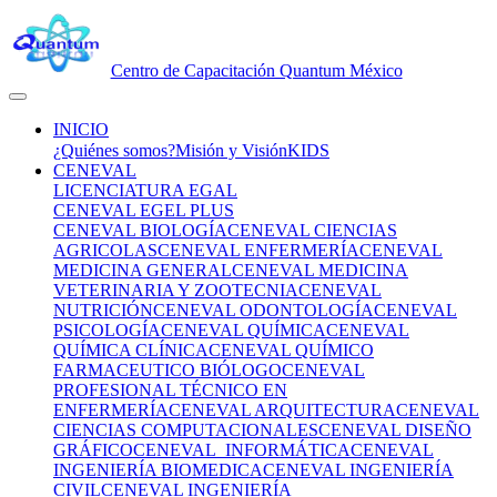
Centro de Capacitación Quantum México
INICIO
¿Quiénes somos?
Misión y Visión
KIDS
CENEVAL
LICENCIATURA EGAL
CENEVAL EGEL PLUS
CENEVAL BIOLOGÍA
CENEVAL CIENCIAS
AGRICOLAS
CENEVAL ENFERMERÍA
CENEVAL
MEDICINA GENERAL
CENEVAL MEDICINA
VETERINARIA Y ZOOTECNIA
CENEVAL
NUTRICIÓN
CENEVAL ODONTOLOGÍA
CENEVAL
PSICOLOGÍA
CENEVAL QUÍMICA
CENEVAL
QUÍMICA CLÍNICA
CENEVAL QUÍMICO
FARMACEUTICO BIÓLOGO
CENEVAL
PROFESIONAL TÉCNICO EN
ENFERMERÍA
CENEVAL ARQUITECTURA
CENEVAL
CIENCIAS COMPUTACIONALES
CENEVAL DISEÑO
GRÁFICO
CENEVAL INFORMÁTICA
CENEVAL
INGENIERÍA BIOMEDICA
CENEVAL INGENIERÍA
CIVIL
CENEVAL INGENIERÍA